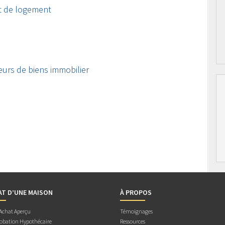
t de logement
eurs de biens immobilier
AT D’UNE MAISON
À PROPOS
 Achat Aperçu
Témoignages
obation Hypothécaire
Ressources