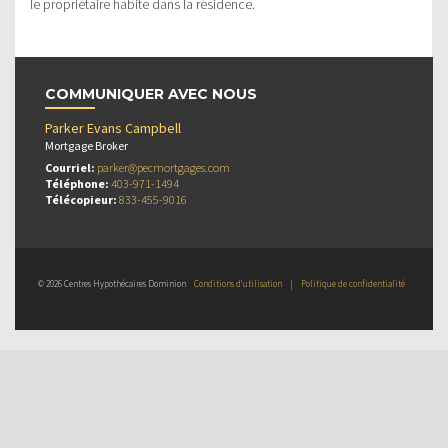
le propriétaire habite dans la résidence.
COMMUNIQUER AVEC NOUS
Parker Evans Campbell
Mortgage Broker
Courriel:
parker@pecmortgages.com
Téléphone:
403-971-1494
Télécopieur:
833-455-9016
© 2026 Centres Hypothécaires Dominion
Conditions d’utilisation
|
Politique de confidentialité