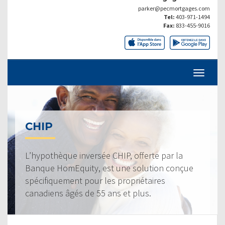
parker@pecmortgages.com
Tel:
403-971-1494
Fax:
833-455-9016
CHIP
L’hypothèque inversée CHIP, offerte par la
Banque HomEquity, est une solution conçue
spécifiquement pour les propriétaires
canadiens âgés de 55 ans et plus.